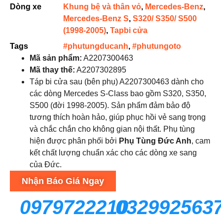
Dòng xe
Khung bệ và thân vỏ
,
Mercedes-Benz
,
Mercedes-Benz S
,
S320/ S350/ S500
(1998-2005)
,
Tapbi cửa
Tags
#phutungducanh
,
#phutungoto
Mã sản phẩm:
A2207300463
Mã thay thế:
A2207302895
Táp bi cửa sau (bên phụ) A2207300463 dành cho
các dòng Mercedes S-Class bao gồm S320, S350,
S500 (đời 1998-2005). Sản phẩm đảm bảo độ
tương thích hoàn hảo, giúp phục hồi vẻ sang trọng
và chắc chắn cho không gian nội thất. Phụ tùng
hiện được phân phối bởi
Phụ Tùng Đức Anh
, cam
kết chất lượng chuẩn xác cho các dòng xe sang
của Đức.
Nhận Báo Giá Ngay
0979722210
032992563