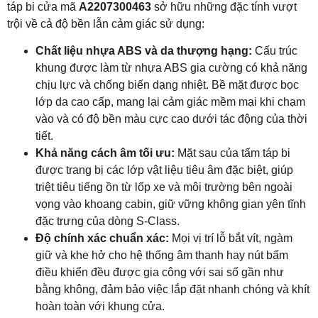
táp bi cửa mã
A2207300463
sở hữu những đặc tính vượt
trội về cả độ bền lẫn cảm giác sử dụng:
Chất liệu nhựa ABS và da thượng hạng:
Cấu trúc
khung được làm từ nhựa ABS gia cường có khả năng
chịu lực và chống biến dạng nhiệt. Bề mặt được bọc
lớp da cao cấp, mang lại cảm giác mềm mại khi chạm
vào và có độ bền màu cực cao dưới tác động của thời
tiết.
Khả năng cách âm tối ưu:
Mặt sau của tấm táp bi
được trang bị các lớp vật liệu tiêu âm đặc biệt, giúp
triệt tiêu tiếng ồn từ lốp xe và môi trường bên ngoài
vọng vào khoang cabin, giữ vững không gian yên tĩnh
đặc trưng của dòng S-Class.
Độ chính xác chuẩn xác:
Mọi vị trí lỗ bắt vít, ngàm
giữ và khe hở cho hệ thống âm thanh hay nút bấm
điều khiển đều được gia công với sai số gần như
bằng không, đảm bảo việc lắp đặt nhanh chóng và khít
hoàn toàn với khung cửa.