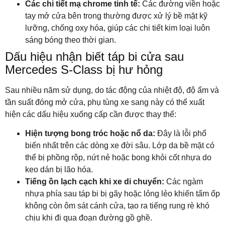
Các chi tiết mạ chrome tinh tế:
Các đường viền hoặc
tay mở cửa bên trong thường được xử lý bề mặt kỹ
lưỡng, chống oxy hóa, giúp các chi tiết kim loại luôn
sáng bóng theo thời gian.
Dấu hiệu nhận biết táp bi cửa sau
Mercedes S-Class bị hư hỏng
Sau nhiều năm sử dụng, do tác động của nhiệt độ, độ ẩm và
tần suất đóng mở cửa, phụ tùng xe sang này có thể xuất
hiện các dấu hiệu xuống cấp cần được thay thế:
Hiện tượng bong tróc hoặc nổ da:
Đây là lỗi phổ
biến nhất trên các dòng xe đời sâu. Lớp da bề mặt có
thể bị phồng rộp, nứt nẻ hoặc bong khỏi cốt nhựa do
keo dán bị lão hóa.
Tiếng ồn lạch cạch khi xe di chuyển:
Các ngàm
nhựa phía sau táp bi bị gãy hoặc lỏng lẻo khiến tấm ốp
không còn ôm sát cánh cửa, tạo ra tiếng rung rè khó
chịu khi đi qua đoạn đường gồ ghề.