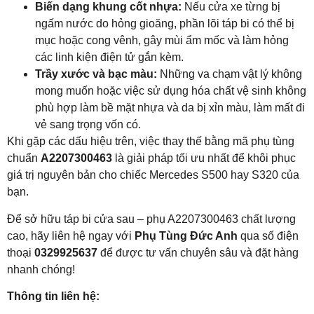
Biến dạng khung cốt nhựa:
Nếu cửa xe từng bị
ngấm nước do hỏng gioăng, phần lõi táp bi có thể bị
mục hoặc cong vênh, gây mùi ẩm mốc và làm hỏng
các linh kiện điện tử gắn kèm.
Trầy xước và bạc màu:
Những va chạm vật lý không
mong muốn hoặc việc sử dụng hóa chất vệ sinh không
phù hợp làm bề mặt nhựa và da bị xỉn màu, làm mất đi
vẻ sang trọng vốn có.
Khi gặp các dấu hiệu trên, việc thay thế bằng mã phụ tùng
chuẩn
A2207300463
là giải pháp tối ưu nhất để khôi phục
giá trị nguyên bản cho chiếc Mercedes S500 hay S320 của
bạn.
Để sở hữu táp bi cửa sau – phụ A2207300463 chất lượng
cao, hãy liên hệ ngay với
Phụ Tùng Đức Anh
qua số điện
thoại
0329925637
để được tư vấn chuyên sâu và đặt hàng
nhanh chóng!
Thông tin liên hệ: