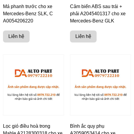
Má phanh trước cho xe
Cảm biến ABS sau trái +
Mercedes-Benz SLK, C
phải A2045401317 cho xe
A0054206220
Mercedes-Benz GLK
Liên hệ
Liên hệ
Lọc gió điều hoà trong
Bình ắc quy phụ
Mahle A2128300318 cho xe
A2059053414 cho xe