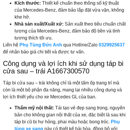
Kích thước:
Thiết kế chuẩn theo thông số kỹ thuật
của Mercedes-Benz, đảm bảo lắp đặt vừa vặn, không
khe hở.
Nhà sản xuất/Xuất xứ:
Sản xuất theo tiêu chuẩn chất
lượng của Mercedes-Benz, đảm bảo độ bền và tính
tương thích tối ưu.
Liên hệ
Phụ Tùng Đức Anh
qua Hotline/Zalo
0329925637
để nhận báo giá chi tiết và được tư vấn.
Công dụng và lợi ích khi sử dụng táp bi
cửa sau – trái A1667300570
Táp bi cửa sau – trái không chỉ là một tấm ốp trang trí mà
còn là một bộ phận đa năng, mang lại nhiều công dụng và
lợi ích thiết yếu cho xe Mercedes GL của bạn.
Thẩm mỹ nội thất:
Tái tạo vẻ đẹp sang trọng, nguyên
bản cho không gian nội thất của xe, đặc biệt là sau khi
táp bi cũ bị hư hỏng, phai màu hoặc bong tróc.
Phụ
tùng xe sang
này có thiết kế hài hòa, đồng bộ với