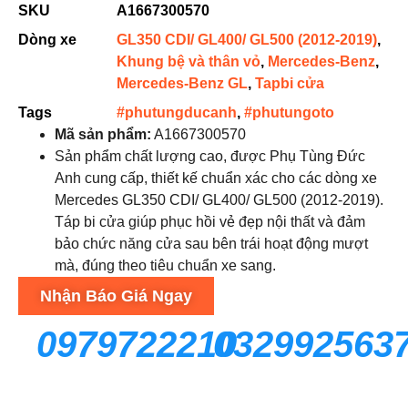
SKU
A1667300570
Dòng xe
GL350 CDI/ GL400/ GL500 (2012-2019)
,
Khung bệ và thân vỏ
,
Mercedes-Benz
,
Mercedes-Benz GL
,
Tapbi cửa
Tags
#phutungducanh
,
#phutungoto
Mã sản phẩm:
A1667300570
Sản phẩm chất lượng cao, được Phụ Tùng Đức
Anh cung cấp, thiết kế chuẩn xác cho các dòng xe
Mercedes GL350 CDI/ GL400/ GL500 (2012-2019).
Táp bi cửa giúp phục hồi vẻ đẹp nội thất và đảm
bảo chức năng cửa sau bên trái hoạt động mượt
mà, đúng theo tiêu chuẩn xe sang.
Nhận Báo Giá Ngay
0979722210
032992563