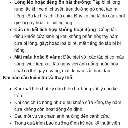
Lỏng lẻo hoặc tiếng ồn bất thường:
Táp bi bị lỏng,
rung lắc khi xe di chuyển trên đường gồ ghề, tạo ra
tiếng kêu lạch cạch khó chịu. Đây có thể là do các chốt
giữ bị gãy hoặc ốc vít bị lỏng.
Các chi tiết tích hợp không hoạt động:
Công tắc
điều khiển cửa kính bị kẹt, không phản hồi; tay nắm
cửa bị lỏng, gãy; hoặc loa bị rè, mất tiếng do táp bi bị
hỏng.
Mất màu hoặc ố vàng:
Đặc biệt với các táp bi có màu
sáng, việc tiếp xúc lâu ngày với ánh nắng hoặc hóa
chất có thể gây ố vàng, mất đi màu sắc ban đầu.
Khi nào cần kiểm tra và thay thế:
Khi xuất hiện bất kỳ dấu hiệu hư hỏng vật lý nào kể
trên.
Khi các chức năng như điều khiển cửa kính, tay nắm
cửa không còn hoạt động ổn định.
Sau một vụ va chạm ảnh hưởng đến cánh cửa.
Trong quá trình bảo dưỡng định kỳ nếu kỹ thuật viên