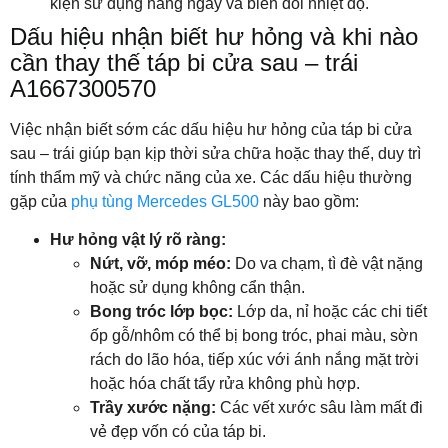
kiện sử dụng hàng ngày và biến đổi nhiệt độ.
Dấu hiệu nhận biết hư hỏng và khi nào
cần thay thế táp bi cửa sau – trái
A1667300570
Việc nhận biết sớm các dấu hiệu hư hỏng của táp bi cửa
sau – trái giúp bạn kịp thời sửa chữa hoặc thay thế, duy trì
tính thẩm mỹ và chức năng của xe. Các dấu hiệu thường
gặp của
phụ tùng Mercedes GL500
này bao gồm:
Hư hỏng vật lý rõ ràng:
Nứt, vỡ, móp méo:
Do va chạm, tì đè vật nặng
hoặc sử dụng không cẩn thận.
Bong tróc lớp bọc:
Lớp da, nỉ hoặc các chi tiết
ốp gỗ/nhôm có thể bị bong tróc, phai màu, sờn
rách do lão hóa, tiếp xúc với ánh nắng mặt trời
hoặc hóa chất tẩy rửa không phù hợp.
Trầy xước nặng:
Các vết xước sâu làm mất đi
vẻ đẹp vốn có của táp bi.