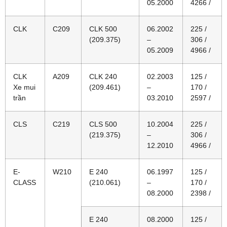
05.2000
4266 /
CLK
C209
CLK 500
06.2002
225 /
(209.375)
–
306 /
05.2009
4966 /
CLK
A209
CLK 240
02.2003
125 /
Xe mui
(209.461)
–
170 /
trần
03.2010
2597 /
CLS
C219
CLS 500
10.2004
225 /
(219.375)
–
306 /
12.2010
4966 /
E-
W210
E 240
06.1997
125 /
CLASS
(210.061)
–
170 /
08.2000
2398 /
E 240
08.2000
125 /