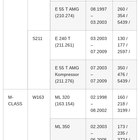
E 55 T AMG
08.1997
260 /
(210.274)
–
354 /
03.2003
5439 /
S211
E 240 T
03.2003
130 /
(211.261)
–
177 /
07.2009
2597 /
E 55 T AMG
07.2003
350 /
Kompressor
–
476 /
(211.276)
07.2009
5439 /
M-
W163
ML 320
02.1998
160 /
CLASS
(163.154)
–
218 /
08.2002
3199 /
ML 350
02.2003
173 /
–
235 /
06.2005
3724 /