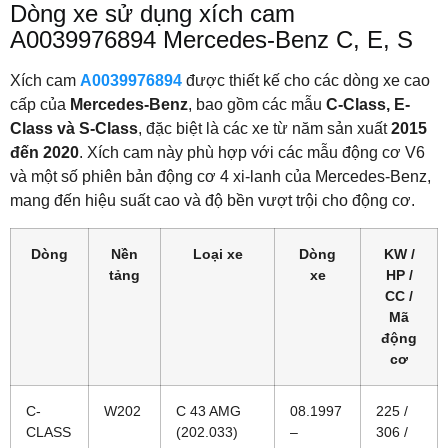
Dòng xe sử dụng xích cam
A0039976894 Mercedes-Benz C, E, S
Xích cam
A0039976894
được thiết kế cho các dòng xe cao
cấp của
Mercedes-Benz
, bao gồm các mẫu
C-Class, E-
Class và S-Class
, đặc biệt là các xe từ năm sản xuất
2015
đến 2020
. Xích cam này phù hợp với các mẫu động cơ V6
và một số phiên bản động cơ 4 xi-lanh của Mercedes-Benz,
mang đến hiệu suất cao và độ bền vượt trội cho động cơ.
Dòng
Nền
Loại xe
Dòng
KW /
tảng
xe
HP /
CC /
Mã
động
cơ
C-
W202
C 43 AMG
08.1997
225 /
CLASS
(202.033)
–
306 /