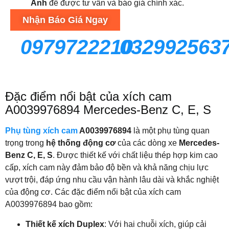
Anh
để được tư vấn và báo giá chính xác.
Nhận Báo Giá Ngay
0979722210
032992563
Đặc điểm nổi bật của xích cam
A0039976894 Mercedes-Benz C, E, S
Phụ tùng xích cam
A0039976894
là một phụ tùng quan
trọng trong
hệ thống động cơ
của các dòng xe
Mercedes-
Benz C, E, S
. Được thiết kế với chất liệu thép hợp kim cao
cấp, xích cam này đảm bảo độ bền và khả năng chịu lực
vượt trội, đáp ứng nhu cầu vận hành lâu dài và khắc nghiệt
của động cơ. Các đặc điểm nổi bật của xích cam
A0039976894 bao gồm:
Thiết kế xích Duplex
: Với hai chuỗi xích, giúp cải