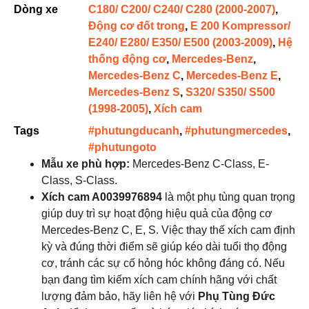
Dòng xe
C180/ C200/ C240/ C280 (2000-2007)
,
Động cơ đốt trong
,
E 200 Kompressor/
E240/ E280/ E350/ E500 (2003-2009)
,
Hệ
thống động cơ
,
Mercedes-Benz
,
Mercedes-Benz C
,
Mercedes-Benz E
,
Mercedes-Benz S
,
S320/ S350/ S500
(1998-2005)
,
Xích cam
Tags
#phutungducanh
,
#phutungmercedes
,
#phutungoto
Mẫu xe phù hợp
:
Mercedes-Benz C-Class, E-
Class, S-Class.
Xích cam A0039976894
là một phụ tùng quan trọng
giúp duy trì sự hoạt động hiệu quả của động cơ
Mercedes-Benz C, E, S. Việc thay thế xích cam định
kỳ và đúng thời điểm sẽ giúp kéo dài tuổi thọ động
cơ, tránh các sự cố hỏng hóc không đáng có. Nếu
bạn đang tìm kiếm xích cam chính hãng với chất
lượng đảm bảo, hãy liên hệ với
Phụ Tùng Đức