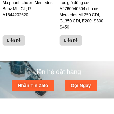
Má phanh cho xe Mercedes-
Lọc gió động cơ
Benz ML; GL; R
A2760940504 cho xe
A1644202620
Mercedes ML250 CDI,
GL350 CDI, E200, S300,
S450
Liên hệ
Liên hệ
Liên hệ đặt hàng
Nhắn Tin Zalo
Gọi Ngay