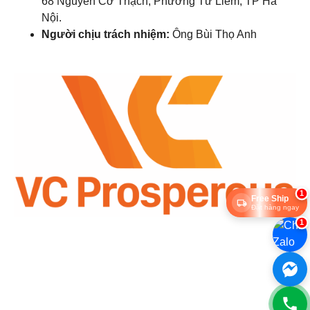
68 Nguyễn Cơ Thạch, Phường Từ Liêm, TP Hà
Nội.
Người chịu trách nhiệm:
Ông Bùi Thọ Anh
1
Free Ship
Đặt hàng ngay
1