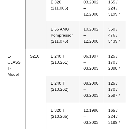
E 320
03.2002
165 /
(211.065)
–
224 /
12.2008
3199 /
E 55 AMG
10.2002
350 /
Kompressor
–
476 /
(211.076)
12.2008
5439 /
E-
S210
E 240 T
06.1997
125 /
CLASS
(210.261)
–
170 /
T-
03.2003
2398 /
Model
E 240 T
08.2000
125 /
(210.262)
–
170 /
03.2003
2597 /
E 320 T
12.1996
165 /
(210.265)
–
224 /
03.2003
3199 /