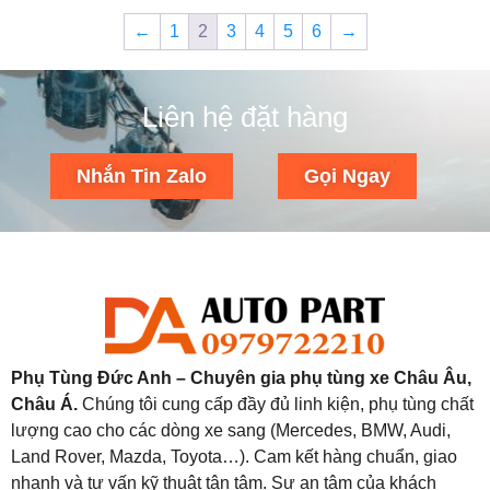
←
1
2
3
4
5
6
→
Liên hệ đặt hàng
Nhắn Tin Zalo
Gọi Ngay
Phụ Tùng Đức Anh – Chuyên gia phụ tùng xe Châu Âu,
Châu Á.
Chúng tôi cung cấp đầy đủ linh kiện, phụ tùng chất
lượng cao cho các dòng xe sang (Mercedes, BMW, Audi,
Land Rover, Mazda, Toyota…). Cam kết hàng chuẩn, giao
nhanh và tư vấn kỹ thuật tận tâm. Sự an tâm của khách