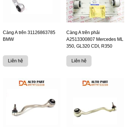
Càng A trên 31126863785
Càng A trên phải
BMW
A2513300807 Mercedes ML
350, GL320 CDI, R350
Liên hệ
Liên hệ