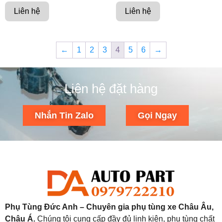
Liên hệ
Liên hệ
←
1
2
3
4
5
6
→
Liên hệ đặt hàng
Nhắn Tin Zalo
Gọi Ngay
Phụ Tùng Đức Anh – Chuyên gia phụ tùng xe Châu Âu,
Châu Á.
Chúng tôi cung cấp đầy đủ linh kiện, phụ tùng chất