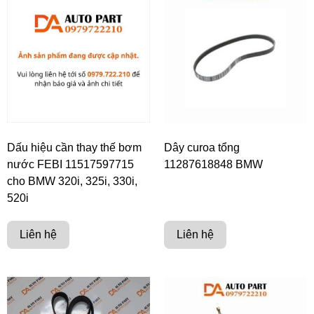
Dấu hiệu cần thay thế bơm
Dây curoa tổng
nước FEBI 11517597715
11287618848 BMW
cho BMW 320i, 325i, 330i,
520i
Liên hệ
Liên hệ