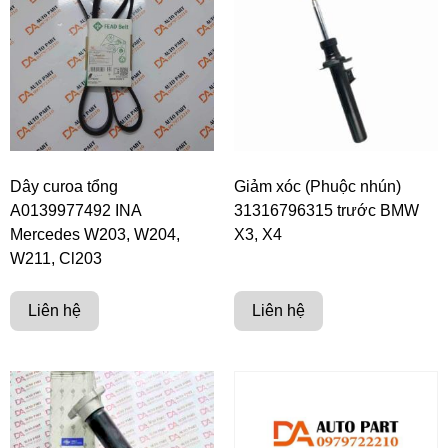
Dây curoa tổng
Giảm xóc (Phuộc nhún)
A0139977492 INA
31316796315 trước BMW
Mercedes W203, W204,
X3, X4
W211, Cl203
Liên hệ
Liên hệ