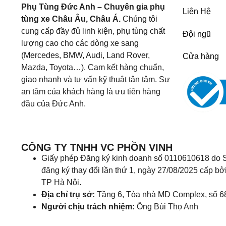
Phụ Tùng Đức Anh – Chuyên gia phụ
Liên Hệ
tùng xe Châu Âu, Châu Á.
Chúng tôi
cung cấp đầy đủ linh kiện, phụ tùng chất
Đội ngũ
lượng cao cho các dòng xe sang
(Mercedes, BMW, Audi, Land Rover,
Cửa hàng
Mazda, Toyota…). Cam kết hàng chuẩn,
giao nhanh và tư vấn kỹ thuật tận tâm. Sự
an tâm của khách hàng là ưu tiên hàng
đầu của Đức Anh.
CÔNG TY TNHH VC PHỒN VINH
Giấy phép Đăng ký kinh doanh số 0110610618 do S
đăng ký thay đổi lần thứ 1, ngày 27/08/2025 cấp bở
TP Hà Nội.
Địa chỉ trụ sở:
Tầng 6, Tòa nhà MD Complex, số 6
Người chịu trách nhiệm:
Ông Bùi Thọ Anh