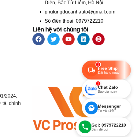
Diễn, Bắc Từ Liêm, Hà Nội
phutungducanhauto@gmail.com
Số điện thoại: 0979722210
Liên hệ với chúng tôi
1
Free Ship
Đặt hàng ngay
1
Chat Zalo
Báo giá ngay
01/2024,
 tài chính
Messenger
Tư vấn 24/7
Gọi: 0979722210
Bấm để gọi