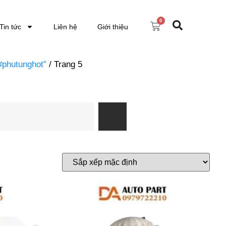
0
Tin tức
Liên hệ
Giới thiệu
#phutunghot”
/ Trang 5