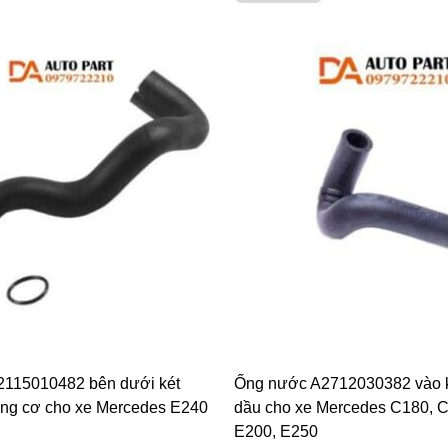
115010482 bên dưới két
Ống nước A2712030382 vào k
ng cơ cho xe Mercedes E240
dầu cho xe Mercedes C180, C
E200, E250