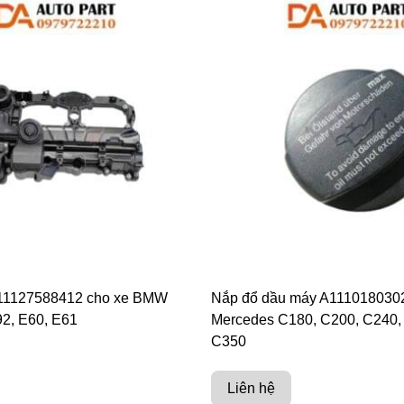
 11127588412 cho xe BMW
Nắp đổ dầu máy A1110180302
92, E60, E61
Mercedes C180, C200, C240,
C350
Liên hệ