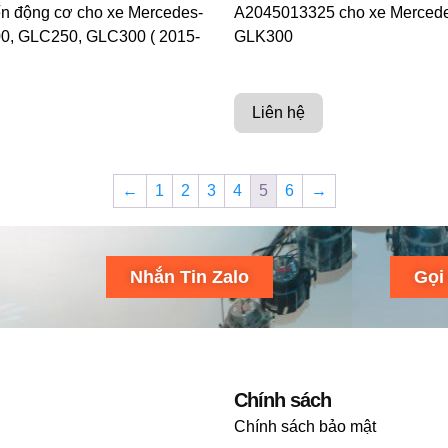
n động cơ cho xe Mercedes-
A2045013325 cho xe Merced
0, GLC250, GLC300 ( 2015-
GLK300
Liên hệ
←
1
2
3
4
5
6
→
Nhắn Tin Zalo
Gọi
Chính sách
Chính sách bảo mật