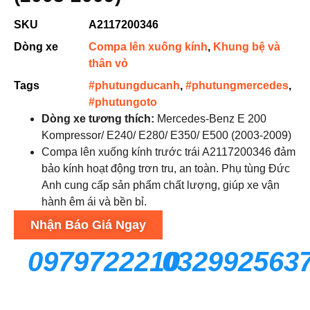
SKU
A2117200346
Dòng xe
Compa lên xuống kính
,
Khung bệ và
thân vỏ
Tags
#phutungducanh
,
#phutungmercedes
,
#phutungoto
Dòng xe tương thích:
Mercedes-Benz E 200
Kompressor/ E240/ E280/ E350/ E500 (2003-2009)
Compa lên xuống kính trước trái A2117200346 đảm
bảo kính hoạt động trơn tru, an toàn. Phụ tùng Đức
Anh cung cấp sản phẩm chất lượng, giúp xe vận
hành êm ái và bền bỉ.
Nhận Báo Giá Ngay
0979722210
032992563