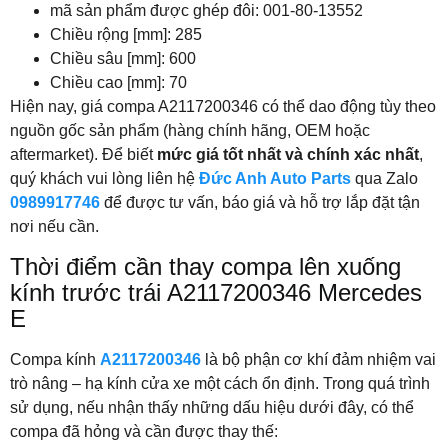
mã sản phẩm được ghép đôi: 001-80-13552
Chiều rộng [mm]: 285
Chiều sâu [mm]: 600
Chiều cao [mm]: 70
Hiện nay, giá compa A2117200346 có thể dao động tùy theo
nguồn gốc sản phẩm (hàng chính hãng, OEM hoặc
aftermarket). Để biết
mức giá tốt nhất và chính xác nhất
,
quý khách vui lòng liên hệ
Đức Anh Auto Parts
qua Zalo
0989917746
để được tư vấn, báo giá và hỗ trợ lắp đặt tận
nơi nếu cần.
Thời điểm cần thay compa lên xuống
kính trước trái A2117200346 Mercedes
E
Compa kính
A2117200346
là bộ phận cơ khí đảm nhiệm vai
trò nâng – hạ kính cửa xe một cách ổn định. Trong quá trình
sử dụng, nếu nhận thấy những dấu hiệu dưới đây, có thể
compa đã hỏng và cần được thay thế: