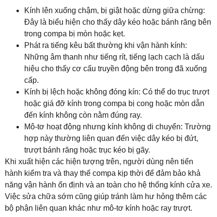
Kính lên xuống chậm, bị giật hoặc dừng giữa chừng:
Đây là biểu hiện cho thấy dây kéo hoặc bánh răng bên
trong compa bị mòn hoặc kẹt.
Phát ra tiếng kêu bất thường khi vận hành kính:
Những âm thanh như tiếng rít, tiếng lạch cạch là dấu
hiệu cho thấy cơ cấu truyền động bên trong đã xuống
cấp.
Kính bị lệch hoặc không đóng kín: Có thể do trục trượt
hoặc giá đỡ kính trong compa bị cong hoặc mòn dẫn
đến kính không còn nằm đúng ray.
Mô-tơ hoạt động nhưng kính không di chuyển: Trường
hợp này thường liên quan đến việc dây kéo bị đứt,
trượt bánh răng hoặc trục kéo bị gãy.
Khi xuất hiện các hiện tượng trên, người dùng nên tiến
hành kiểm tra và thay thế compa kịp thời để đảm bảo khả
năng vận hành ổn định và an toàn cho hệ thống kính cửa xe.
Việc sửa chữa sớm cũng giúp tránh làm hư hỏng thêm các
bộ phận liên quan khác như mô-tơ kính hoặc ray trượt.