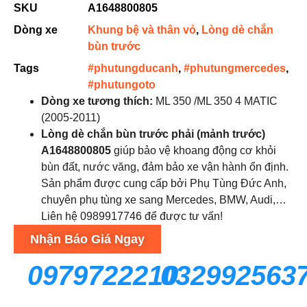
SKU
A1648800805
Dòng xe
Khung bệ và thân vỏ
,
Lòng dè chắn
bùn trước
Tags
#phutungducanh
,
#phutungmercedes
,
#phutungoto
Dòng xe tương thích:
ML 350 /ML 350 4 MATIC
(2005-2011)
Lòng dè chắn bùn trước phải (mảnh trước)
A1648800805
giúp bảo vệ khoang động cơ khỏi
bùn đất, nước văng, đảm bảo xe vận hành ổn định.
Sản phẩm được cung cấp bởi Phụ Tùng Đức Anh,
chuyên phụ tùng xe sang Mercedes, BMW, Audi,…
Liên hệ 0989917746 để được tư vấn!
Nhận Báo Giá Ngay
0979722210
032992563