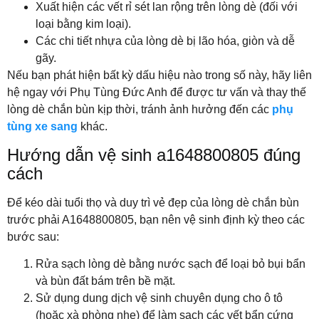
Xuất hiện các vết rỉ sét lan rộng trên lòng dè (đối với
loại bằng kim loại).
Các chi tiết nhựa của lòng dè bị lão hóa, giòn và dễ
gãy.
Nếu bạn phát hiện bất kỳ dấu hiệu nào trong số này, hãy liên
hệ ngay với Phụ Tùng Đức Anh để được tư vấn và thay thế
lòng dè chắn bùn kịp thời, tránh ảnh hưởng đến các
phụ
tùng xe sang
khác.
Hướng dẫn vệ sinh a1648800805 đúng
cách
Để kéo dài tuổi thọ và duy trì vẻ đẹp của lòng dè chắn bùn
trước phải A1648800805, bạn nên vệ sinh định kỳ theo các
bước sau:
Rửa sạch lòng dè bằng nước sạch để loại bỏ bụi bẩn
và bùn đất bám trên bề mặt.
Sử dụng dung dịch vệ sinh chuyên dụng cho ô tô
(hoặc xà phòng nhẹ) để làm sạch các vết bẩn cứng