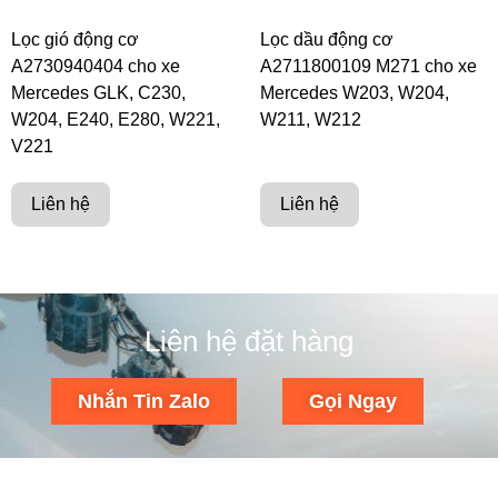
Lọc gió động cơ
Lọc dầu động cơ
A2730940404 cho xe
A2711800109 M271 cho xe
Mercedes GLK, C230,
Mercedes W203, W204,
W204, E240, E280, W221,
W211, W212
V221
Liên hệ
Liên hệ
Liên hệ đặt hàng
Nhắn Tin Zalo
Gọi Ngay