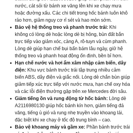
nước, cát sỏi từ bánh xe văng lên khi xe chạy mưa
hoặc đường xấu. Các chi tiết trong hốc bánh luôn khô
ráo hơn, giảm nguy cơ rỉ sét và hao mòn sớm.
Bảo vệ hệ thống treo và phanh trước trái:
Khi
không có lòng dè hoặc lòng dè bị hỏng, bùn đất bắn
trực tiếp vào giảm xóc, càng A, rô-tuyn và cùm phanh.
Lòng dè giúp hạn chế bụi bẩn bám lâu ngày, giữ hệ
thống treo và phanh hoạt động ổn định, bền bỉ hơn.
Hạn chế nước và hơi ẩm xâm nhập cảm biến, dây
điện:
Khu vực bánh trước trái tập trung nhiều cảm
biến ABS, dây điện và giắc nối. Lòng dè chắn bùn giúp
giảm tiếp xúc trực tiếp với nước mưa, hạn chế oxy hóa
và các lỗi điện thường gặp trên xe Mercedes đời sâu.
Giảm tiếng ồn và rung động từ hốc bánh:
Lòng dè
A2116980130 giúp hốc bánh kín hơn, giảm tiếng đá
văng, tiếng ù gió và rung nhẹ truyền vào khoang lái,
đặc biệt khi xe chạy ở tốc độ trung bình – cao.
Bảo vệ khoang máy và gầm xe:
Phần bánh trước trái