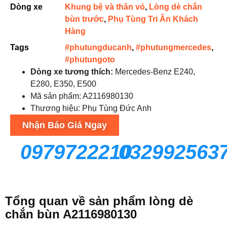
Dòng xe
Khung bệ và thân vỏ
,
Lòng dè chắn
bùn trước
,
Phụ Tùng Tri Ân Khách
Hàng
Tags
#phutungducanh
,
#phutungmercedes
,
#phutungoto
Dòng xe tương thích:
Mercedes-Benz E240,
E280, E350, E500
Mã sản phẩm: A2116980130
Thương hiệu: Phụ Tùng Đức Anh
Nhận Báo Giá Ngay
0979722210
032992563
Tổng quan về sản phẩm lòng dè
chắn bùn A2116980130