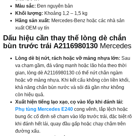
Màu sắc:
Đen nguyên bản
Khối lượng:
Khoảng 1,2 – 1,5 kg
Hãng sản xuất:
Mercedes-Benz hoặc các nhà sản
xuất OEM uy tín
Dấu hiệu cần thay thế lòng dè chắn
bùn trước trái A2116980130
Mercedes
Lòng dè bị nứt, rách hoặc vỡ mảng nhựa lớn:
Sau
va chạm gầm, đá văng mạnh hoặc lão hóa theo thời
gian, lòng dè A2116980130 có thể nứt chân ngàm
hoặc vỡ mảng nhựa. Khi kết cấu không còn liền khối,
khả năng chắn bùn nước và sỏi đá gần như không
còn hiệu quả.
Xuất hiện tiếng lạo xạo, cọ vào lốp khi đánh lái:
Phụ tùng Mercedes E240
cong vênh, lắp lệch hoặc
bung ốc cố định sẽ chạm vào lốp trước trái, đặc biệt rõ
khi đánh hết lái, quay đầu gấp hoặc chạy chậm trên
đường xấu.