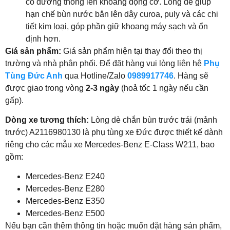
có đường thông lên khoang động cơ. Lòng dè giúp
hạn chế bùn nước bắn lên dây curoa, puly và các chi
tiết kim loại, góp phần giữ khoang máy sạch và ổn
định hơn.
Giá sản phẩm:
Giá sản phẩm hiện tại thay đổi theo thị
trường và nhà phân phối. Để đặt hàng vui lòng liên hệ
Phụ
Tùng Đức Anh
qua Hotline/Zalo
0989917746
. Hàng sẽ
được giao trong vòng
2-3 ngày
(hoả tốc 1 ngày nếu cần
gấp).
Dòng xe tương thích:
Lòng dè chắn bùn trước trái (mảnh
trước) A2116980130 là phụ tùng xe Đức được thiết kế dành
riêng cho các mẫu xe Mercedes-Benz E-Class W211, bao
gồm:
Mercedes-Benz E240
Mercedes-Benz E280
Mercedes-Benz E350
Mercedes-Benz E500
Nếu bạn cần thêm thông tin hoặc muốn đặt hàng sản phẩm,