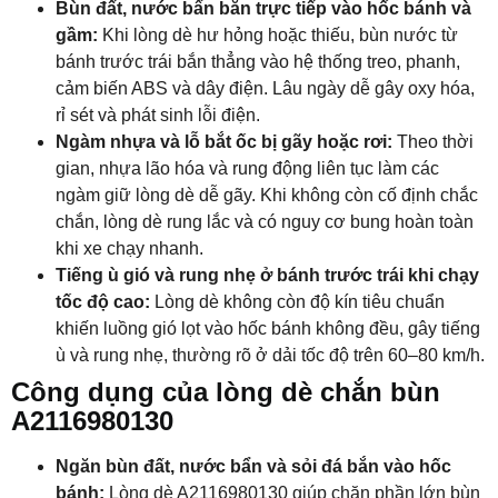
Bùn đất, nước bẩn bắn trực tiếp vào hốc bánh và
gầm:
Khi lòng dè hư hỏng hoặc thiếu, bùn nước từ
bánh trước trái bắn thẳng vào hệ thống treo, phanh,
cảm biến ABS và dây điện. Lâu ngày dễ gây oxy hóa,
rỉ sét và phát sinh lỗi điện.
Ngàm nhựa và lỗ bắt ốc bị gãy hoặc rơi:
Theo thời
gian, nhựa lão hóa và rung động liên tục làm các
ngàm giữ lòng dè dễ gãy. Khi không còn cố định chắc
chắn, lòng dè rung lắc và có nguy cơ bung hoàn toàn
khi xe chạy nhanh.
Tiếng ù gió và rung nhẹ ở bánh trước trái khi chạy
tốc độ cao:
Lòng dè không còn độ kín tiêu chuẩn
khiến luồng gió lọt vào hốc bánh không đều, gây tiếng
ù và rung nhẹ, thường rõ ở dải tốc độ trên 60–80 km/h.
Công dụng của lòng dè chắn bùn
A2116980130
Ngăn bùn đất, nước bẩn và sỏi đá bắn vào hốc
bánh:
Lòng dè A2116980130 giúp chặn phần lớn bùn