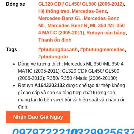
Dòng xe
GL320 CDI/ GL450/ GL500 (2006-2012)
,
Hệ thống treo
,
Mercedes-Benz
,
Mercedes-Benz GL
,
Mercedes-Benz
ML
,
Mercedes-Benz R
,
ML 350 /ML 350
4 MATIC (2005-2011)
,
Rotuyn cân bằng
,
Thanh ổn định
Tags
#phutungducanh
,
#phutungmercedes
,
#phutungoto
Dòng xe tương thích: Mercedes ML 350 /ML 350 4
MATIC (2005-2011); GL320 CDI/ GL450/ GL500
(2006-2012); R350/ R350 4Matic (2006-20130)
Rotuyn
A1643202132
được chế tạo từ thép không
gỉ cao cấp và cao su tổng hợp chất lượng cao,
mang lại độ bền vượt trội và hiệu suất vận hành ổn
định.
Nhận Báo Giá Ngay
0979722210
032992563