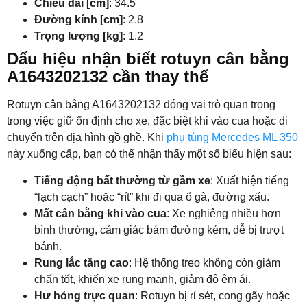
Chiều dài [cm]
: 34.5
Đường kính [cm]
: 2.8
Trọng lượng [kg]
: 1.2
Dấu hiệu nhận biết rotuyn cân bằng
A1643202132 cần thay thế
Rotuyn cân bằng A1643202132 đóng vai trò quan trọng
trong việc giữ ổn định cho xe, đặc biệt khi vào cua hoặc di
chuyển trên địa hình gồ ghề. Khi
phụ tùng Mercedes ML 350
này xuống cấp, bạn có thể nhận thấy một số biểu hiện sau:
Tiếng động bất thường từ gầm xe
: Xuất hiện tiếng
“lạch cạch” hoặc “rít” khi đi qua ổ gà, đường xấu.
Mất cân bằng khi vào cua
: Xe nghiêng nhiều hơn
bình thường, cảm giác bám đường kém, dễ bị trượt
bánh.
Rung lắc tăng cao
: Hệ thống treo không còn giảm
chấn tốt, khiến xe rung mạnh, giảm độ êm ái.
Hư hỏng trực quan
: Rotuyn bị rỉ sét, cong gãy hoặc