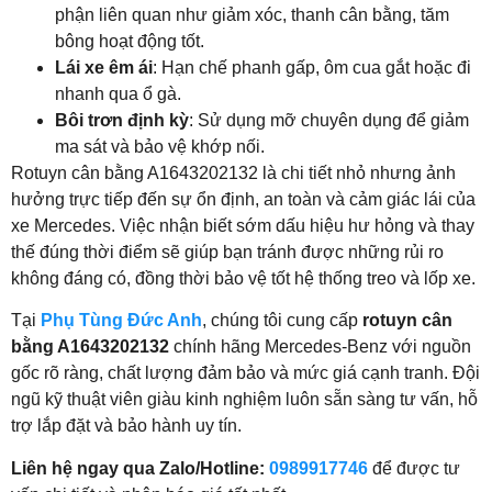
phận liên quan như giảm xóc, thanh cân bằng, tăm
bông hoạt động tốt.
Lái xe êm ái
: Hạn chế phanh gấp, ôm cua gắt hoặc đi
nhanh qua ổ gà.
Bôi trơn định kỳ
: Sử dụng mỡ chuyên dụng để giảm
ma sát và bảo vệ khớp nối.
Rotuyn cân bằng A1643202132 là chi tiết nhỏ nhưng ảnh
hưởng trực tiếp đến sự ổn định, an toàn và cảm giác lái của
xe Mercedes. Việc nhận biết sớm dấu hiệu hư hỏng và thay
thế đúng thời điểm sẽ giúp bạn tránh được những rủi ro
không đáng có, đồng thời bảo vệ tốt hệ thống treo và lốp xe.
Tại
Phụ Tùng Đức Anh
, chúng tôi cung cấp
rotuyn cân
bằng A1643202132
chính hãng Mercedes-Benz với nguồn
gốc rõ ràng, chất lượng đảm bảo và mức giá cạnh tranh. Đội
ngũ kỹ thuật viên giàu kinh nghiệm luôn sẵn sàng tư vấn, hỗ
trợ lắp đặt và bảo hành uy tín.
Liên hệ ngay qua Zalo/Hotline:
0989917746
để được tư