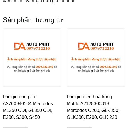
vấn chi tiết và nhận báo giá tốt nhất.
Sản phẩm tương tự
Lọc gió động cơ
Lọc gió điều hoà trong
A2760940504 Mercedes
Mahle A2128300318
ML250 CDI, GL350 CDI,
Mercedes C200, GLK250,
E200, S300, S450
GLK300, E200, GLK 220