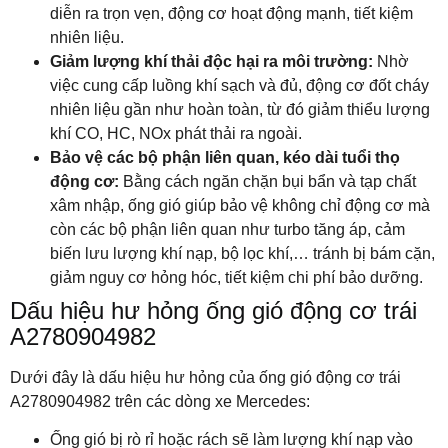
diễn ra trọn vẹn, động cơ hoạt động mạnh, tiết kiệm
nhiên liệu.
Giảm lượng khí thải độc hại ra môi trường:
Nhờ
việc cung cấp luồng khí sạch và đủ, động cơ đốt cháy
nhiên liệu gần như hoàn toàn, từ đó giảm thiểu lượng
khí CO, HC, NOx phát thải ra ngoài.
Bảo vệ các bộ phận liên quan, kéo dài tuổi thọ
động cơ:
Bằng cách ngăn chặn bụi bẩn và tạp chất
xâm nhập, ống gió giúp bảo vệ không chỉ động cơ mà
còn các bộ phận liên quan như turbo tăng áp, cảm
biến lưu lượng khí nạp, bộ lọc khí,… tránh bị bám cặn,
giảm nguy cơ hỏng hóc, tiết kiệm chi phí bảo dưỡng.
Dấu hiệu hư hỏng ống gió động cơ trái
A2780904982
Dưới đây là dấu hiệu hư hỏng của ống gió động cơ trái
A2780904982 trên các dòng xe Mercedes:
Ống gió bị rò rỉ hoặc rách sẽ làm lượng khí nạp vào