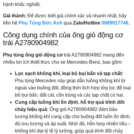
hành khắc nghiệt.
Giá thành
:
Để được biết giá chính xác và nhanh nhất, hãy
liên hệ
Phụ Tùng Đức Anh
qua
Zalo/Hotline
0989917746
.
Công dụng chính của ống gió động cơ
trái A2780904982
Phụ tùng ống gió động cơ
trái A2780904982 mang đến
nhiều lợi ích thiết thực cho xe Mercedes-Benz, bao gồm:
Lọc sạch không khí, loại bỏ bụi bẩn và tạp chất:
Phụ tùng Mercedes này giúp dẫn luồng không khí từ
ngoài vào buồng đốt, đồng thời tích hợp lớp lọc để loại
bỏ bụi bẩn, đất cát, côn trùng và các tạp chất có hại.
Cung cấp luồng khí ổn định, hỗ trợ quá trình đốt
cháy hiệu quả:
Ống gió A2780904982 đảm bảo
lượng không khí cung cấp cho buồng đốt luôn ổn định,
đủ lưu lượng và áp suất. Nhờ đó, hỗn hợp nhiên liệu –
không khí đạt tỷ lệ lý tưởng, giúp quá trình đốt cháy