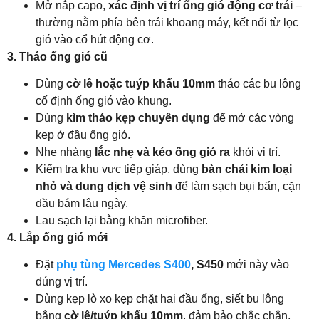
Mở nắp capo,
xác định vị trí ống gió động cơ trái
–
thường nằm phía bên trái khoang máy, kết nối từ lọc
gió vào cổ hút động cơ.
3. Tháo ống gió cũ
Dùng
cờ lê hoặc tuýp khẩu 10mm
tháo các bu lông
cố định ống gió vào khung.
Dùng
kìm tháo kẹp chuyên dụng
để mở các vòng
kẹp ở đầu ống gió.
Nhẹ nhàng
lắc nhẹ và kéo ống gió ra
khỏi vị trí.
Kiểm tra khu vực tiếp giáp, dùng
bàn chải kim loại
nhỏ và dung dịch vệ sinh
để làm sạch bụi bẩn, cặn
dầu bám lâu ngày.
Lau sạch lại bằng khăn microfiber.
4. Lắp ống gió mới
Đặt
phụ tùng Mercedes S400
, S450
mới này vào
đúng vị trí.
Dùng kẹp lò xo kẹp chặt hai đầu ống, siết bu lông
bằng
cờ lê/tuýp khẩu 10mm
, đảm bảo chắc chắn,