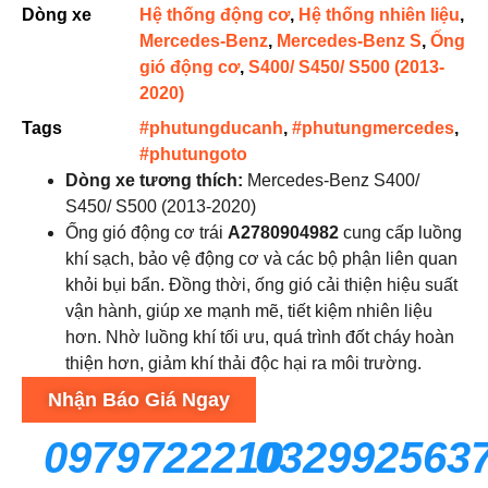
Dòng xe
Hệ thống động cơ
,
Hệ thống nhiên liệu
,
Mercedes-Benz
,
Mercedes-Benz S
,
Ống
gió động cơ
,
S400/ S450/ S500 (2013-
2020)
Tags
#phutungducanh
,
#phutungmercedes
,
#phutungoto
Dòng xe tương thích
:
Mercedes-Benz S400/
S450/ S500 (2013-2020)
Ống gió động cơ trái
A2780904982
cung cấp luồng
khí sạch, bảo vệ động cơ và các bộ phận liên quan
khỏi bụi bẩn. Đồng thời, ống gió cải thiện hiệu suất
vận hành, giúp xe mạnh mẽ, tiết kiệm nhiên liệu
hơn. Nhờ luồng khí tối ưu, quá trình đốt cháy hoàn
thiện hơn, giảm khí thải độc hại ra môi trường.
Nhận Báo Giá Ngay
0979722210
032992563