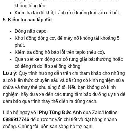
không lỏng lẻo.
Kiểm tra lại độ khít, tránh rò rỉ không khí vào cổ hút.
5. Kiểm tra sau lắp đặt
Đóng nắp capo.
Khởi động động cơ, để máy nổ không tải khoảng 5
phút.
Kiểm tra đồng hồ báo lỗi trên taplo (nếu có).
Quan sát xem động cơ có rung giật bất thường hoặc
có tiếng rít do lắp sai ống không.
Lưu ý:
Quy trình hướng dẫn trên chỉ tham khảo cho những
ai có kiến thức chuyên sâu và đã từng có kinh nghiệm sửa
chữa và thay thế phụ tùng ô tô. Nếu bạn không có kinh
nghiệm, hãy đưa xe đến các trung tâm bảo dưỡng uy tín để
đảm bảo quá trình thay thế diễn ra đúng cách.
Liên hệ ngay với
Phụ Tùng Đức Anh
qua Zalo/Hotline
0989917746
để được tư vấn chi tiết và đặt hàng nhanh
chóng. Chúng tôi luôn sẵn sàng hỗ trợ bạn!