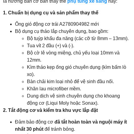
là hướng dẫn cơ bản thay thế
phụ tùng xe sang
này:
1. Chuẩn bị dụng cụ và sản phẩm thay thế
Ống gió động cơ trái A2780904982 mới
Bộ dụng cụ tháo lắp chuyên dụng, bao gồm:
Bộ tuýp khẩu đa năng (các cỡ từ 8mm – 13mm).
Tua vít 2 đầu (+) và (-).
Bộ cờ lê vòng miệng, chủ yếu loại 10mm và
12mm.
Kìm tháo kẹp ống gió chuyên dụng (kìm bấm lò
xo).
Bàn chải kim loại nhỏ để vệ sinh đầu nối.
Khăn lau microfiber mềm.
Dung dịch vệ sinh chuyên dụng cho khoang
động cơ (Liqui Moly hoặc Sonax).
2. Tắt động cơ và kiểm tra khu vực lắp đặt
Đảm bảo động cơ
đã tắt hoàn toàn và nguội máy ít
nhất 30 phút
để tránh bỏng.