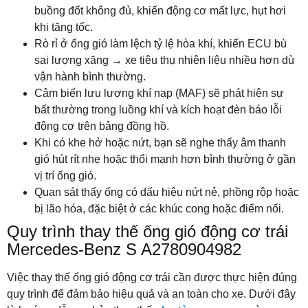
buồng đốt không đủ, khiến động cơ mất lực, hụt hơi
khi tăng tốc.
Rò rỉ ở ống gió làm lệch tỷ lệ hòa khí, khiến ECU bù
sai lượng xăng → xe tiêu thụ nhiên liệu nhiều hơn dù
vận hành bình thường.
Cảm biến lưu lượng khí nạp (MAF) sẽ phát hiện sự
bất thường trong luồng khí và kích hoạt đèn báo lỗi
động cơ trên bảng đồng hồ.
Khi có khe hở hoặc nứt, bạn sẽ nghe thấy âm thanh
gió hút rít nhẹ hoặc thổi mạnh hơn bình thường ở gần
vị trí ống gió.
Quan sát thấy ống có dấu hiệu nứt nẻ, phồng rộp hoặc
bị lão hóa, đặc biệt ở các khúc cong hoặc điểm nối.
Quy trình thay thế ống gió động cơ trái
Mercedes-Benz S A2780904982
Việc thay thế ống gió động cơ trái cần được thực hiện đúng
quy trình để đảm bảo hiệu quả và an toàn cho xe. Dưới đây